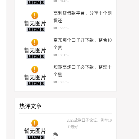
1944℃
高利贷借款平台，分享十个网
贷还...
1588℃
京东哪个口子好下款，整合10
个贷...
1391℃
短期高炮口子必下款，整理十
个黑...
1300℃
热评文章
2025放款口子论坛，例举10
个最好...