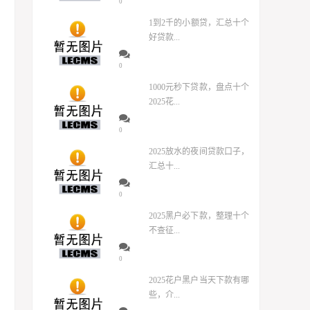
0
1到2千的小额贷，汇总十个
好贷款...
0
1000元秒下贷款，盘点十个
2025花...
0
2025放水的夜间贷款口子，
汇总十...
0
2025黑户必下款，整理十个
不查征...
0
2025花户黑户当天下款有哪
些，介...