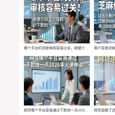
哪个平台的贷款审核容易过关，顺便介绍五个借款必下款的app
网贷哪个平台容易通过下款快一点2026年火速申请！统计这5个借款6000元容易下款的口子