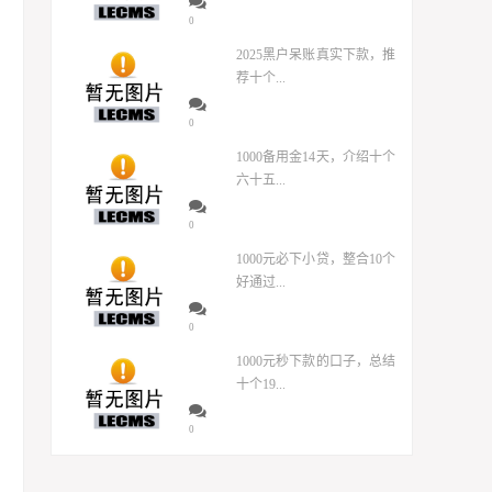
0
2025黑户呆账真实下款，推
荐十个...
0
1000备用金14天，介绍十个
六十五...
0
1000元必下小贷，整合10个
好通过...
0
1000元秒下款的口子，总结
十个19...
0