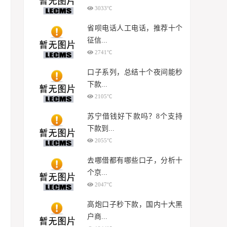
3033℃
省呗电话人工电话，推荐十个
征信...
2741℃
口子系列，总结十个夜间能秒
下款...
2105℃
苏宁借钱好下款吗？8个支持
下款到...
2055℃
去哪借都有哪些口子，分析十
个京...
2047℃
高炮口子秒下款，国内十大黑
户商...